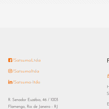
/SatsumaLtda
/Satsumaltda
/Satsuma-ltda
H
S
R. Senador Euzébio, 46 / 1003
E
Flamengo, Rio de Janeiro - RJ