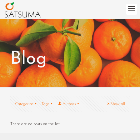
Blog
Categorias
Tags
Authors
Show all
There are no posts on the list.