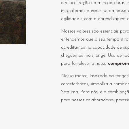
em localização no mercado brasilei
isso, aliamos a expertise da noss
agilidade e com a aprendizagem c
Nossos valores são essenciais par
entendemos que o seu tempo é tão
acreditamos na capacidade de s
cheguemos mais longe. Uso de to
para fortalecer o nosso
comprom
Nossa marca, inspirada na tangeri
característicos, simboliza a com
Satsuma. Para nós, é a combinaçã
para nossos colaboradores, parce