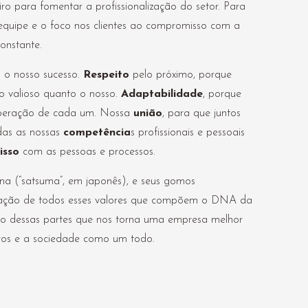
ro para fomentar a profissionalização do setor. Para
a equipe e o foco nos clientes ao compromisso com a
onstante.
a o nosso sucesso.
Respeito
pelo próximo, porque
 valioso quanto o nosso.
Adaptabilidade
, porque
uperação de cada um. Nossa
união
, para que juntos
das as nossas
competência
s profissionais e pessoais
isso
com as pessoas e processos.
na (“satsuma”, em japonês), e seus gomos
binação de todos esses valores que compõem o DNA da
o dessas partes que nos torna uma empresa melhor
iros e a sociedade como um todo.